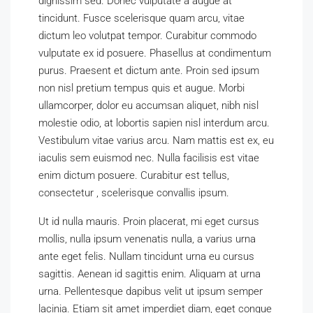
dignissim sed. Donec vulputate a augue at
tincidunt. Fusce scelerisque quam arcu, vitae
dictum leo volutpat tempor. Curabitur commodo
vulputate ex id posuere. Phasellus at condimentum
purus. Praesent et dictum ante. Proin sed ipsum
non nisl pretium tempus quis et augue. Morbi
ullamcorper, dolor eu accumsan aliquet, nibh nisl
molestie odio, at lobortis sapien nisl interdum arcu.
Vestibulum vitae varius arcu. Nam mattis est ex, eu
iaculis sem euismod nec. Nulla facilisis est vitae
enim dictum posuere. Curabitur est tellus,
consectetur , scelerisque convallis ipsum.
Ut id nulla mauris. Proin placerat, mi eget cursus
mollis, nulla ipsum venenatis nulla, a varius urna
ante eget felis. Nullam tincidunt urna eu cursus
sagittis. Aenean id sagittis enim. Aliquam at urna
urna. Pellentesque dapibus velit ut ipsum semper
lacinia. Etiam sit amet imperdiet diam, eget congue